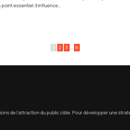
point essentiel. Il influence…
1
2
3
…
6
ions de l’attraction du public cible. Pour développer une stra