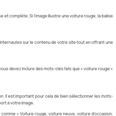
e et complète. Si l’image illustre une voiture rouge, la balise
s internautes sur le contenu de votre site tout en offrant une
, vous devez inclure des mots-clés tels que « voiture rouge »
on. Il est important pour cela de bien sélectionner les mots-
port à votre image.
es comme « Voiture rouge, voiture neuve, voiture d’occasion,