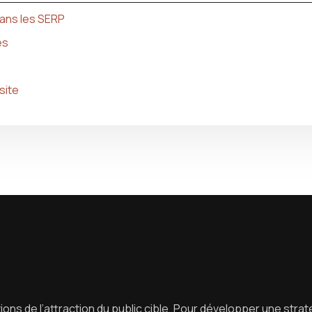
dans les SERP
es
site
ions de l’attraction du public cible. Pour développer une stra