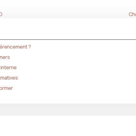
EO
Cho
éférencement ?
gners
 interne
rmatives
former